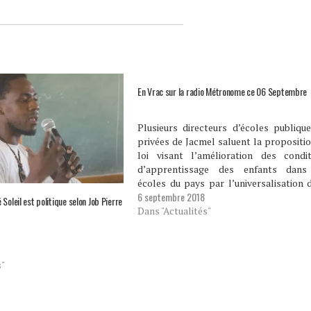
En Vrac sur la radio Métronome ce 06 Septembre
Plusieurs directeurs d’écoles publiqu
privées de Jacmel saluent la propositi
loi visant l’amélioration des condit
d’apprentissage des enfants dans
écoles du pays par l’universalisation 
6 septembre 2018
cantine scolaire, proposition de
Soleil est politique selon Job Pierre
présentée par un groupe de dépu
Dans "Actualités"
notamment celui de Jacmel Kétel 
Philippe. Le directeur du…
s"