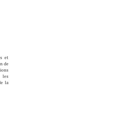
es et
on de
ions
 les
de la
 loi
tés,
Jean