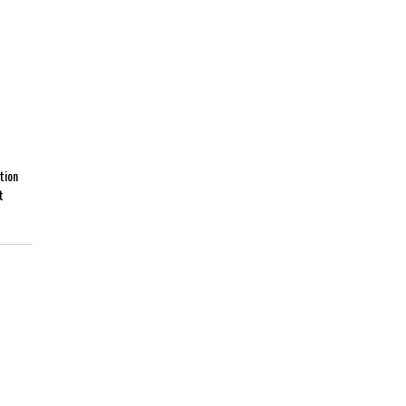
tion
t