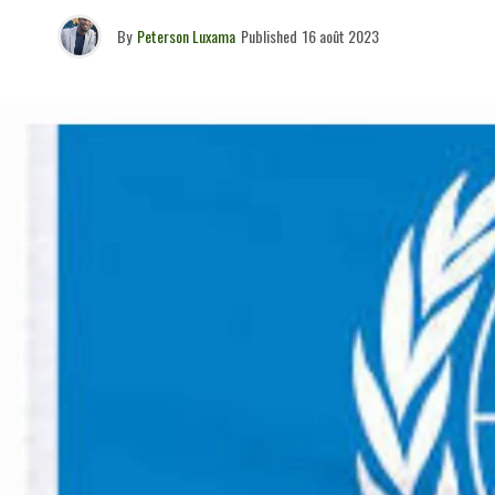
By
Peterson Luxama
Published
16 août 2023