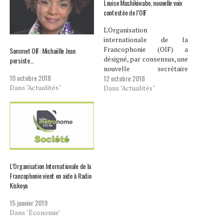
Louise Mushikiwabo, nouvelle voix
contestée de l’OIF
L'Organisation
internationale de la
Francophonie (OIF) a
Sommet OIF: Michaëlle Jean
désigné, par consensus, une
persiste…
nouvelle secrétaire
10 octobre 2018
12 octobre 2018
générale, en replacement à
Dans "Actualités"
Michaelle Jean qui vient de
Dans "Actualités"
passer 4 ans à la tête de
cette organisation. Louise
Mushikiwabo, actuelle
chancelière du Rwanda,
succèdera à l’ancienne
gouverneure générale du
Canada dans un contexte de
polémique. La…
L’Organisation Internationale de la
Francophonie vient en aide à Radio
Kiskeya
15 janvier 2019
Dans "Économie"