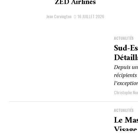
ZED Airlines
Jean Corvington
16 JUILLET 2026
ACTUALITÉS
Sud-E
Détail
Depuis un 
récipients
l’exception
Christophe Noe
ACTUALITÉS
Le Mas
Visage