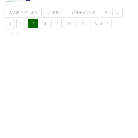
PAGE 7 OF 426
« FIRST
‹ PREVIOUS
3
4
5
6
7
8
9
10
11
NEXT ›
LAST »
Métronome
FM
▶
La radio, la vraie