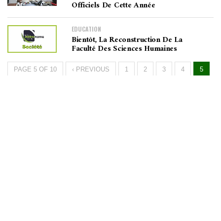
Officiels De Cette Année
EDUCATION
Bientôt, La Reconstruction De La
Faculté Des Sciences Humaines
PAGE 5 OF 10
‹ PREVIOUS
1
2
3
4
5
6
7
8
9
NEXT ›
LAST »
Métronome
FM
▶
La radio, la vraie