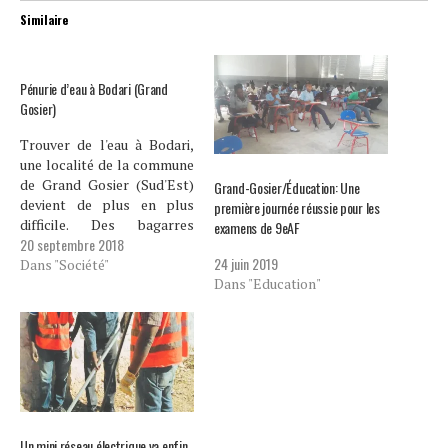
Similaire
Pénurie d’eau à Bodari (Grand
Gosier)
Trouver de l'eau à Bodari,
une localité de la commune
de Grand Gosier (Sud'Est)
Grand-Gosier/Éducation: Une
devient de plus en plus
première journée réussie pour les
difficile. Des bagarres
examens de 9eAF
20 septembre 2018
s'éclatent à longueur de
24 juin 2019
journée à bord de la seule
Dans "Société"
Dans "Education"
source qui dessert cette
localité. Plusieurs centaines
de personnes y puisent
chanque jour. Willio Antoine
est la dernière…
Un mini réseau électrique va enfin