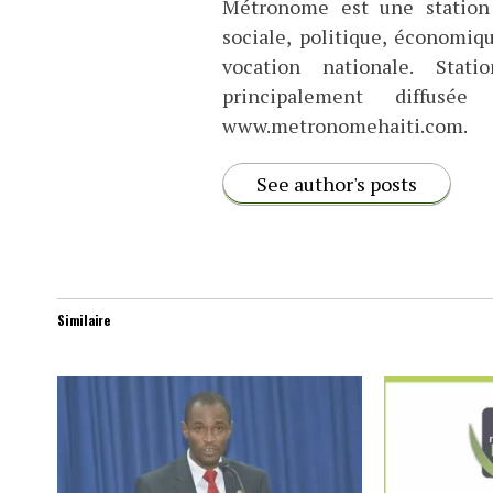
Métronome est une station 
sociale, politique, économiq
vocation nationale. Stat
principalement diffus
www.metronomehaiti.com.
See author's posts
Similaire