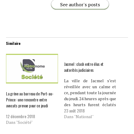
See author's posts
Similaire
Jacmel : clash entre élus et
autorités judiciaires
La ville de Jacmel s’est
réveillée avec un calme et
ce, pendant toute la journée
La grève au barreau de Port-au-
du jeudi. 24 heures après que
Prince : une rencontre entre
des heurts furent éclatés
avocats prevue pour ce jeudi
23 août 2018
dans la ville. Cependant, la
12 décembre 2018
situation continue d’être
Dans "National"
Dans "Société"
envenimée entre les élus et
les autorités judiciaires.