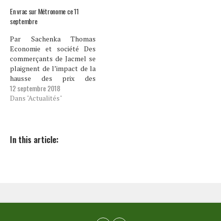
Après l’arrestation du
militant politique Onel
En vrac sur Métronome ce 11
Bazelais, proche du…
septembre
Par Sachenka Thomas
Economie et société Des
commerçants de Jacmel se
plaignent de l’impact de la
hausse des prix des
12 septembre 2018
produits de première
nécessité sur leurs
Dans "Actualités"
activités. Le taux de
chômage ne cesse de
grimper en Haïti. Le
complexe des jeunes à l’
In this article:
egard des professions
manuelles y contribue,
selon…