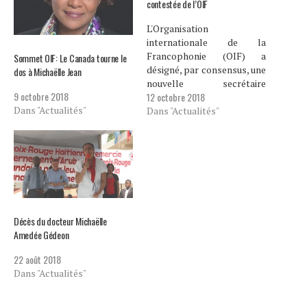
contestée de l’OIF
L'Organisation
internationale de la
Francophonie (OIF) a
Sommet OIF: Le Canada tourne le
désigné, par consensus, une
dos à Michaëlle Jean
nouvelle secrétaire
9 octobre 2018
12 octobre 2018
générale, en replacement à
Dans "Actualités"
Michaelle Jean qui vient de
Dans "Actualités"
passer 4 ans à la tête de
cette organisation. Louise
Mushikiwabo, actuelle
chancelière du Rwanda,
succèdera à l’ancienne
gouverneure générale du
Canada dans un contexte de
polémique. La…
Décès du docteur Michaëlle
Amedée Gédeon
22 août 2018
Dans "Actualités"