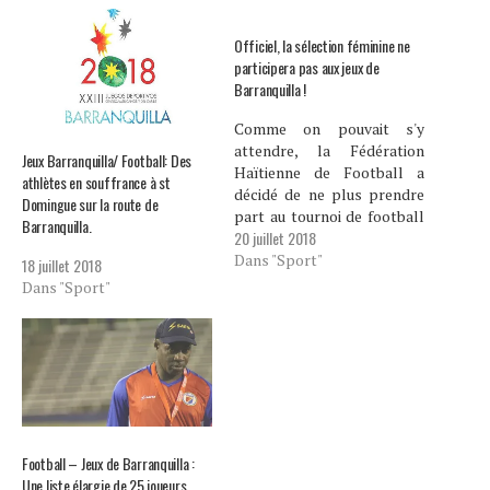
Officiel, la sélection féminine ne
participera pas aux jeux de
Barranquilla !
Comme on pouvait s'y
attendre, la Fédération
Jeux Barranquilla/ Football: Des
Haïtienne de Football a
athlètes en souffrance à st
décidé de ne plus prendre
Domingue sur la route de
part au tournoi de football
Barranquilla.
20 juillet 2018
féminin des jeux centre
Amérique et Caraïbes qui
Dans "Sport"
18 juillet 2018
ont officiellement débuté
Dans "Sport"
ce Vendredi. Dans une
correspondance adressée
au secrétaire général de la
CONCACAF, Mr Phillipe
Moggio, la FHF anonce…
Football – Jeux de Barranquilla :
Une liste élargie de 25 joueurs