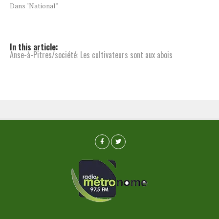
Dans "National"
In this article:
Anse-à-Pitres/société: Les cultivateurs sont aux abois