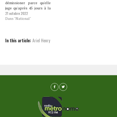
démissioner parce qu'elle
juge qu'après 45 jours à la
21 octobre 2022
tête du pays elle n'est pas
en mesure de répondre aux
Dans "National"
besoins de la population.
"Vu la situation, je ne peux
pas remplir le mandat sur
lequel j'ai été…
In this article:
Ariel Henry