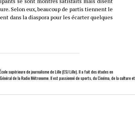
cipants se sont montrés satisfaits mais disent
ture. Selon eux, beaucoup de partis tiennent le
nt dans la diaspora pour les écarter quelques
cole supérieure de journalisme de Lille (ESJ Lille). Il a fait des études en
r Général de la Radio Métronome. Il est passionné de sports, du Cinéma, de la culture e