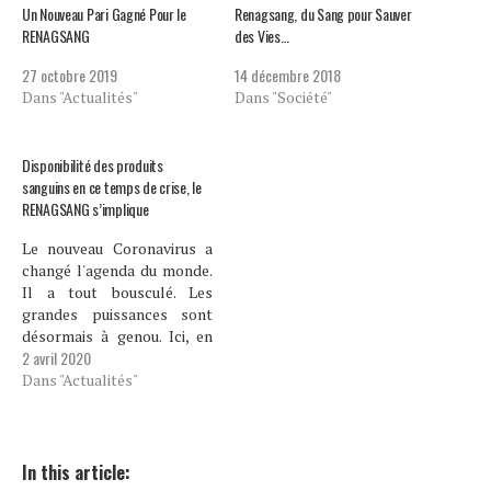
Un Nouveau Pari Gagné Pour le
Renagsang, du Sang pour Sauver
RENAGSANG
des Vies…
27 octobre 2019
14 décembre 2018
Dans "Actualités"
Dans "Société"
Disponibilité des produits
sanguins en ce temps de crise, le
RENAGSANG s’implique
Le nouveau Coronavirus a
changé l'agenda du monde.
Il a tout bousculé. Les
grandes puissances sont
désormais à genou. Ici, en
2 avril 2020
Haïti nous avons déjà notre
petit lot. Etat d'urgence
Dans "Actualités"
sanitaire déclaré sur tout le
pays par le président
Jovenel Moise. Le dernier
bilan publié par le
In this article:
ministère de la…