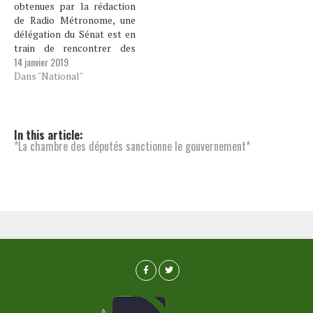
obtenues par la rédaction
de Radio Métronome, une
délégation du Sénat est en
train de rencontrer des
14 janvier 2019
membres de la Chambre
des députés question de
Dans "National"
trouver une entente pour la
tenue de la séance en
assemblée nationale. Cette
séance fatidique doit ouvrir
In this article:
*La chambre des députés sanctionne le gouvernement*
les travaux de la
première…