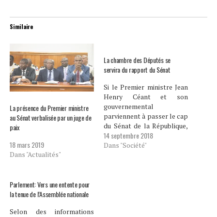
Similaire
La chambre des Députés se
servira du rapport du Sénat
Si le Premier ministre Jean
Henry Céant et son
gouvernemental
La présence du Premier ministre
parviennent à passer le cap
au Sénat verbalisée par un juge de
du Sénat de la République,
paix
14 septembre 2018
ils devront subir le même
18 mars 2019
exercice à la chambre des
Dans "Société"
Dans "Actualités"
députés moins de 24 heures
après. Selon une note
signée du Secrétaire
général de ladite chambre,
Parlement: Vers une entente pour
Guy Gérard Georges, le…
la tenue de l’Assemblée nationale
Selon des informations