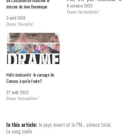
de Cassation de réactiver le
6 octobre 2022
calmer la fureur d’une
dossier de Jean Dominique
partie de la population et
Dans "Actualités"
3 avril 2019
de ses opposants. Rien de
Dans "Société"
nouveau dans cette adresse
à la nation qui n'est pas
differente de celle du…
Haïti-insécurité : le carnage de
Canaan, à qui la faute?
27 août 2023
Dans "Actualités"
In this article:
le pays meurt et le PM… silence total
,
Le sang coule