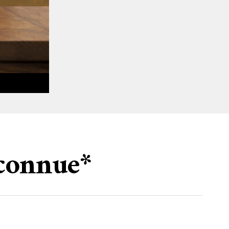
éconnue*