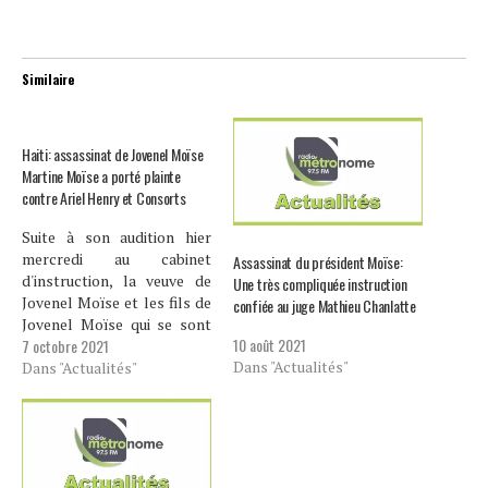
Similaire
Haiti: assassinat de Jovenel Moïse
Martine Moïse a porté plainte
contre Ariel Henry et Consorts
Suite à son audition hier
mercredi au cabinet
Assassinat du président Moïse:
d'instruction, la veuve de
Une très compliquée instruction
Jovenel Moïse et les fils de
confiée au juge Mathieu Chanlatte
Jovenel Moïse qui se sont
10 août 2021
7 octobre 2021
portés partie civile dans ce
Dans "Actualités"
dossier ont déposé plainte
Dans "Actualités"
contre plusieurs
personnalités indexées
dans le cadre de l’affaire.
Parmi elles, l'actuel
premier ministre Ariel