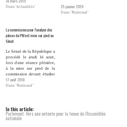
18 mars 2019
25 janvier 2019
Dans "Actualités"
Dans "National"
La commission pour l’analyse des
pièces du PM est mise sur pied au
Sénat
Le Sénat de la République a
procédé le jeudi 16 aout,
lors d'une séance plénière,
à la mise sur pied de la
commission devant étudier
17 août 2018
les pièces du Premier
ministre nommé. Cette
Dans "National"
commission est composée
des sénateurs Onondieu
Louis, Wilfrid Gelin,
Dieudonne Luma Etienne,
In this article:
Parlement: Vers une entente pour la tenue de l'Assemblée
Jean Renel Sénatus, entre
nationale
autres. Le…