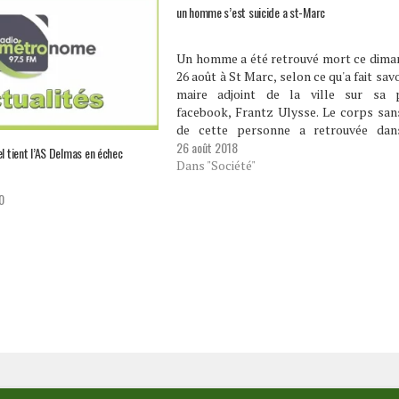
un homme s’est suicide a st-Marc
Un homme a été retrouvé mort ce dima
26 août à St Marc, selon ce qu'a fait savo
maire adjoint de la ville sur sa 
facebook, Frantz Ulysse. Le corps san
de cette personne a retrouvée dan
26 août 2018
localité Grosse Roche à St Mar
l tient l’AS Delmas en échec
dimanche tôt…
Dans "Société"
0