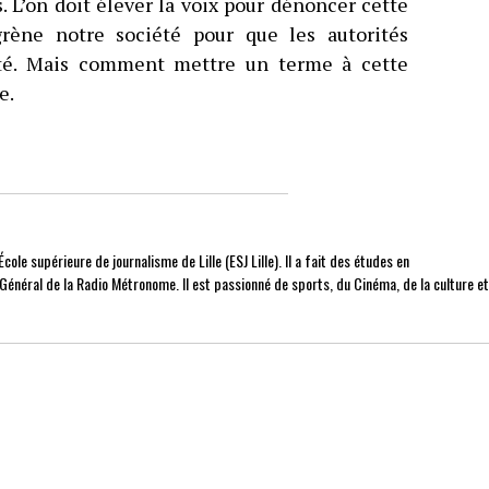
. L’on doit élever la voix pour dénoncer cette
grène notre société pour que les autorités
ité. Mais comment mettre un terme à cette
e.
cole supérieure de journalisme de Lille (ESJ Lille). Il a fait des études en
r Général de la Radio Métronome. Il est passionné de sports, du Cinéma, de la culture e