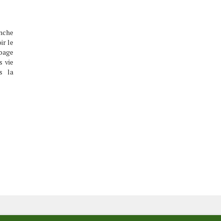
nche
ir le
page
s vie
s la
c ce