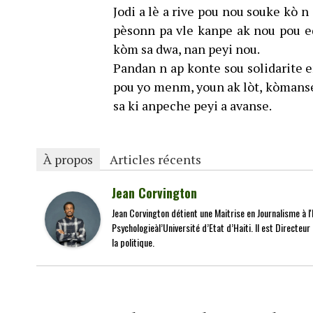
Jodi a lè a rive pou nou souke kò n
pèsonn pa vle kanpe ak nou pou e
kòm sa dwa, nan peyi nou.
Pandan n ap konte sou solidarite 
pou yo menm, youn ak lòt, kòmanse
sa ki anpeche peyi a avanse.
À propos
Articles récents
Jean Corvington
Jean Corvington détient une Maitrise en Journalisme à l'É
Psychologieàl’Université d’Etat d’Haiti. Il est Directeu
la politique.