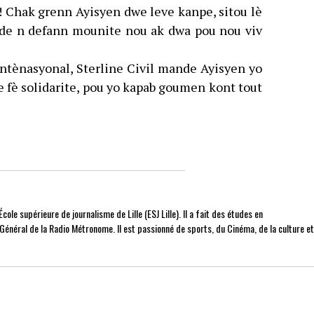
 ! Chak grenn Ayisyen dwe leve kanpe, sitou lè
de n defann mounite nou ak dwa pou nou viv
entènasyonal, Sterline Civil mande Ayisyen yo
 fè solidarite, pou yo kapab goumen kont tout
cole supérieure de journalisme de Lille (ESJ Lille). Il a fait des études en
r Général de la Radio Métronome. Il est passionné de sports, du Cinéma, de la culture e