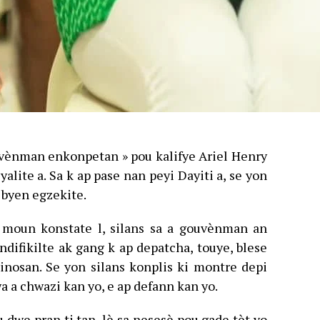
ouvènman enkonpetan » pou kalifye Ariel Henry
eyalite a. Sa k ap pase nan peyi Dayiti a, se yon
p byen egzekite.
 moun konstate l, silans sa a gouvènman an
ndifikilte ak gang k ap depatcha, touye, blese
 inosan. Se yon silans konplis ki montre depi
 a chwazi kan yo, e ap defann kan yo.
 dwe pran ti tan, lè sa nesesè pou gade tèt yo