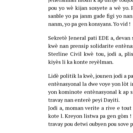
pou yo wè kijan sosyete a wè yo.
sanble yo pa janm gade figi yo nan 
nanm, yo pa gen konsyans. Yo vid !
Sekretè Jeneral pati EDE a, devan s
kwè nan prensip solidarite entènas
Sterline Civil kwè tou, jodi a, pl
kiyès li ka konte reyèlman.
Lidè politik la kwè, jounen jodi a
entènasyonal la dwe voye yon lòt im
yon kominote entènasyonal k ap s
travay nan enterè peyi Dayiti.
Jodi a, moman verite a rive e tout
kote l. Kreyon listwa pa gen gòm !
travay pou detwi oubyen pou sove p