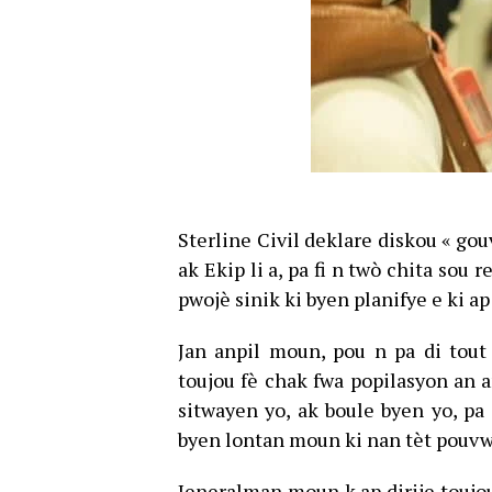
Sterline Civil deklare diskou « g
ak Ekip li a, pa fi n twò chita sou r
pwojè sinik ki byen planifye e ki a
Jan anpil moun, pou n pa di tout
toujou fè chak fwa popilasyon an a
sitwayen yo, ak boule byen yo, pa
byen lontan moun ki nan tèt pouvwa
Jeneralman moun k ap dirije toujou