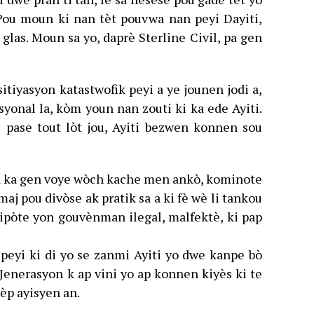
 Pou moun ki nan tèt pouvwa nan peyi Dayiti,
glas. Moun sa yo, daprè Sterline Civil, pa gen
itiyasyon katastwofik peyi a ye jounen jodi a,
yonal la, kòm youn nan zouti ki ka ede Ayiti.
is pase tout lòt jou, Ayiti bezwen konnen sou
 pa ka gen voye wòch kache men ankò, kominote
aj pou divòse ak pratik sa a ki fè wè li tankou
ipòte yon gouvènman ilegal, malfektè, ki pap
 peyi ki di yo se zanmi Ayiti yo dwe kanpe bò
 Jenerasyon k ap vini yo ap konnen kiyès ki te
èp ayisyen an.