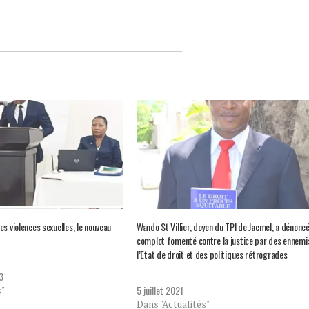
s violences sexuelles, le nouveau
Wando St Villier, doyen du TPI de Jacmel, a dénonc
complot fomenté contre la justice par des ennemi
l’Etat de droit et des politiques rétrogrades
3
5 juillet 2021
s"
Dans "Actualités"