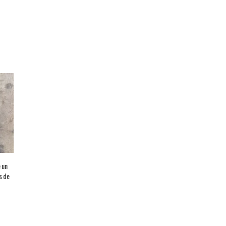
é un
s de